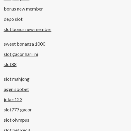
bonus new member
depo slot
slot bonus new member
sweet bonanza 1000
slot gacor hari ini
slot88
slot mahjong
agen sbobet
joker123
slot777 gacor
slot olympus
slot bet kecil