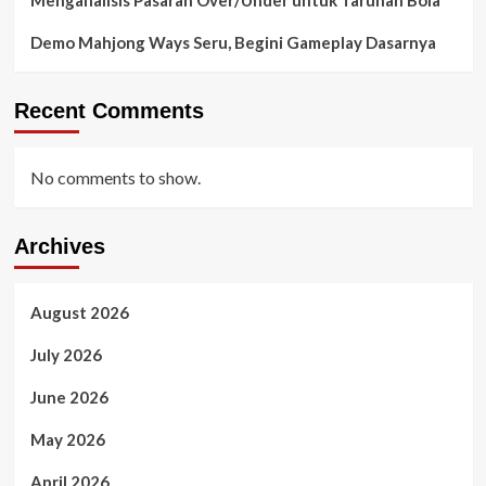
Demo Mahjong Ways Seru, Begini Gameplay Dasarnya
Recent Comments
No comments to show.
Archives
August 2026
July 2026
June 2026
May 2026
April 2026