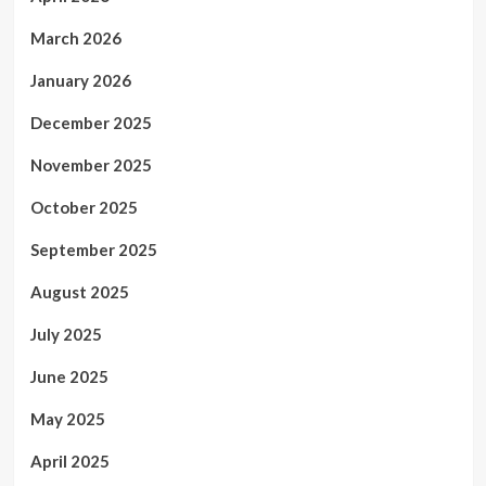
March 2026
January 2026
December 2025
November 2025
October 2025
September 2025
August 2025
July 2025
June 2025
May 2025
April 2025