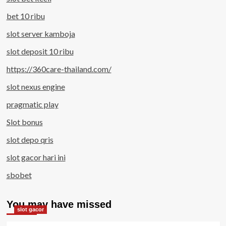
bet 10 ribu
slot server kamboja
slot deposit 10 ribu
https://360care-thailand.com/
slot nexus engine
pragmatic play
Slot bonus
slot depo qris
slot gacor hari ini
sbobet
You may have missed
slot gacor