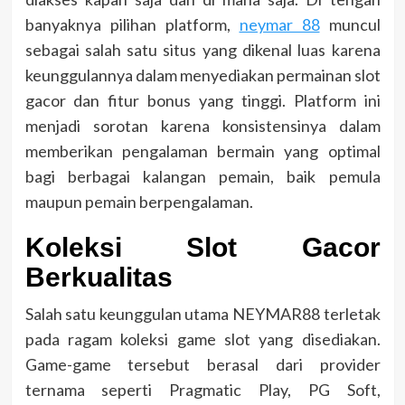
banyaknya pilihan platform,
neymar 88
muncul
sebagai salah satu situs yang dikenal luas karena
keunggulannya dalam menyediakan permainan slot
gacor dan fitur bonus yang tinggi. Platform ini
menjadi sorotan karena konsistensinya dalam
memberikan pengalaman bermain yang optimal
bagi berbagai kalangan pemain, baik pemula
maupun pemain berpengalaman.
Koleksi Slot Gacor
Berkualitas
Salah satu keunggulan utama NEYMAR88 terletak
pada ragam koleksi game slot yang disediakan.
Game-game tersebut berasal dari provider
ternama seperti Pragmatic Play, PG Soft,