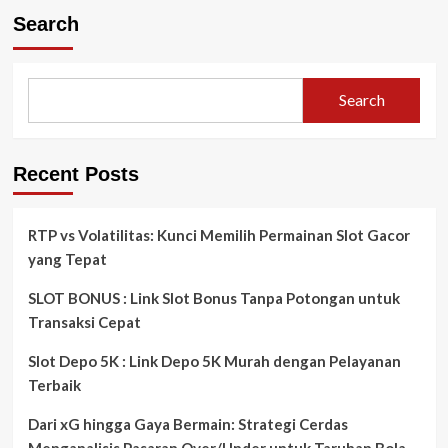
Search
Search
Recent Posts
RTP vs Volatilitas: Kunci Memilih Permainan Slot Gacor
yang Tepat
SLOT BONUS : Link Slot Bonus Tanpa Potongan untuk
Transaksi Cepat
Slot Depo 5K : Link Depo 5K Murah dengan Pelayanan
Terbaik
Dari xG hingga Gaya Bermain: Strategi Cerdas
Menganalisis Pasaran Over/Under untuk Taruhan Bola