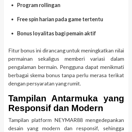
Program rollingan
Free spin harian pada game tertentu
Bonus loyalitas bagi pemain aktif
Fitur bonus ini dirancang untuk meningkatkan nilai
permainan sekaligus memberi variasi dalam
pengalaman bermain. Pengguna dapat menikmati
berbagai skema bonus tanpa perlu merasa terikat
dengan persyaratan yang rumit.
Tampilan Antarmuka yang
Responsif dan Modern
Tampilan platform NEYMAR88 mengedepankan
desain yang modern dan responsif, sehingga