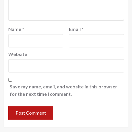
Name
*
Email
*
Website
Save my name, email, and website in this browser
for the next time I comment.