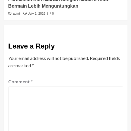
Bermain Lebih Menguntungkan
admin
July 1, 2026
0
Leave a Reply
Your email address will not be published.
Required fields
are marked
*
Comment
*