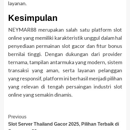
layanan.
Kesimpulan
NEYMAR88 merupakan salah satu platform slot
online yang memiliki karakteristik unggul dalam hal
penyediaan permainan slot gacor dan fitur bonus
bernilai tinggi. Dengan dukungan dari provider
ternama, tampilan antarmuka yang modern, sistem
transaksi yang aman, serta layanan pelanggan
yang responsif, platform ini berhasil menjadi pilihan
yang relevan di tengah persaingan industri slot
online yang semakin dinamis.
Post
Previous
Slot Server Thailand Gacor 2025, Pilihan Terbaik di
Navigation