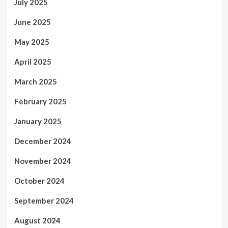
July 2025
June 2025
May 2025
April 2025
March 2025
February 2025
January 2025
December 2024
November 2024
October 2024
September 2024
August 2024