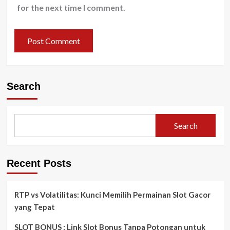
for the next time I comment.
Search
Search
Recent Posts
RTP vs Volatilitas: Kunci Memilih Permainan Slot Gacor
yang Tepat
SLOT BONUS : Link Slot Bonus Tanpa Potongan untuk