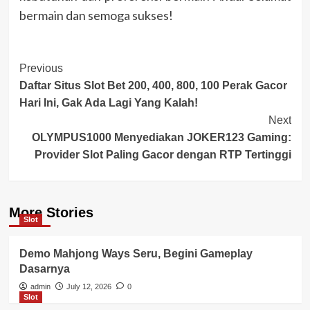
bermain dan semoga sukses!
Post
Previous
Daftar Situs Slot Bet 200, 400, 800, 100 Perak Gacor
Navigation
Hari Ini, Gak Ada Lagi Yang Kalah!
Next
OLYMPUS1000 Menyediakan JOKER123 Gaming:
Provider Slot Paling Gacor dengan RTP Tertinggi
More Stories
Slot
Demo Mahjong Ways Seru, Begini Gameplay
Dasarnya
admin
July 12, 2026
0
Slot