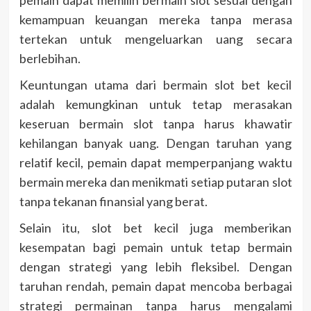
pemain dapat memilih bermain slot sesuai dengan
kemampuan keuangan mereka tanpa merasa
tertekan untuk mengeluarkan uang secara
berlebihan.
Keuntungan utama dari bermain slot bet kecil
adalah kemungkinan untuk tetap merasakan
keseruan bermain slot tanpa harus khawatir
kehilangan banyak uang. Dengan taruhan yang
relatif kecil, pemain dapat memperpanjang waktu
bermain mereka dan menikmati setiap putaran slot
tanpa tekanan finansial yang berat.
Selain itu, slot bet kecil juga memberikan
kesempatan bagi pemain untuk tetap bermain
dengan strategi yang lebih fleksibel. Dengan
taruhan rendah, pemain dapat mencoba berbagai
strategi permainan tanpa harus mengalami