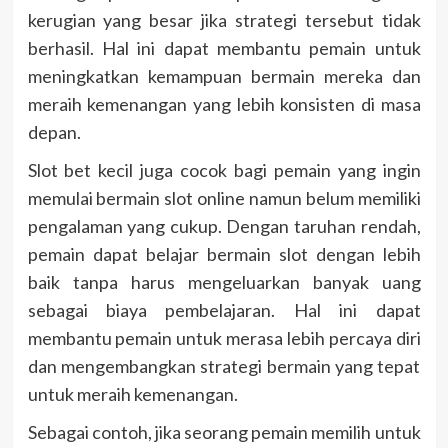
kerugian yang besar jika strategi tersebut tidak
berhasil. Hal ini dapat membantu pemain untuk
meningkatkan kemampuan bermain mereka dan
meraih kemenangan yang lebih konsisten di masa
depan.
Slot bet kecil juga cocok bagi pemain yang ingin
memulai bermain slot online namun belum memiliki
pengalaman yang cukup. Dengan taruhan rendah,
pemain dapat belajar bermain slot dengan lebih
baik tanpa harus mengeluarkan banyak uang
sebagai biaya pembelajaran. Hal ini dapat
membantu pemain untuk merasa lebih percaya diri
dan mengembangkan strategi bermain yang tepat
untuk meraih kemenangan.
Sebagai contoh, jika seorang pemain memilih untuk