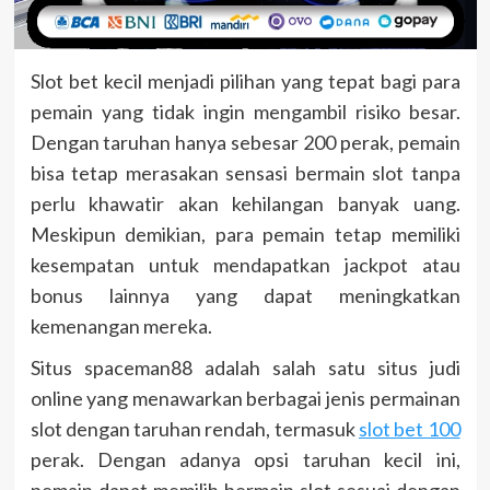
Slot bet kecil menjadi pilihan yang tepat bagi para
pemain yang tidak ingin mengambil risiko besar.
Dengan taruhan hanya sebesar 200 perak, pemain
bisa tetap merasakan sensasi bermain slot tanpa
perlu khawatir akan kehilangan banyak uang.
Meskipun demikian, para pemain tetap memiliki
kesempatan untuk mendapatkan jackpot atau
bonus lainnya yang dapat meningkatkan
kemenangan mereka.
Situs spaceman88 adalah salah satu situs judi
online yang menawarkan berbagai jenis permainan
slot dengan taruhan rendah, termasuk
slot bet 100
perak. Dengan adanya opsi taruhan kecil ini,