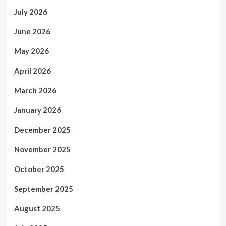
July 2026
June 2026
May 2026
April 2026
March 2026
January 2026
December 2025
November 2025
October 2025
September 2025
August 2025