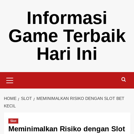
Skip
Informasi
to
content
Game Terbaik
Hari Ini
Primary
Menu
HOME
SLOT
MEMINIMALKAN RISIKO DENGAN SLOT BET
KECIL
Slot
Meminimalkan Risiko dengan Slot