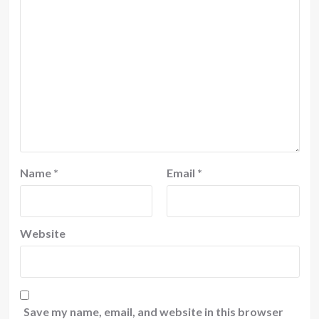
Name
*
Email
*
Website
Save my name, email, and website in this browser