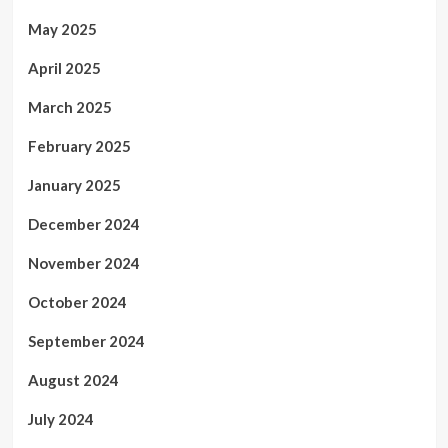
May 2025
April 2025
March 2025
February 2025
January 2025
December 2024
November 2024
October 2024
September 2024
August 2024
July 2024