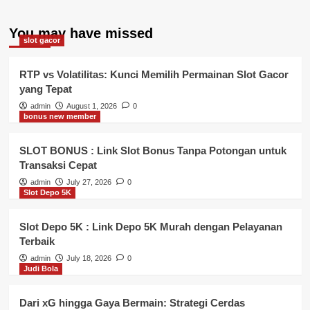
You may have missed
slot gacor
RTP vs Volatilitas: Kunci Memilih Permainan Slot Gacor
yang Tepat
admin
August 1, 2026
0
bonus new member
SLOT BONUS : Link Slot Bonus Tanpa Potongan untuk
Transaksi Cepat
admin
July 27, 2026
0
Slot Depo 5K
Slot Depo 5K : Link Depo 5K Murah dengan Pelayanan
Terbaik
admin
July 18, 2026
0
Judi Bola
Dari xG hingga Gaya Bermain: Strategi Cerdas