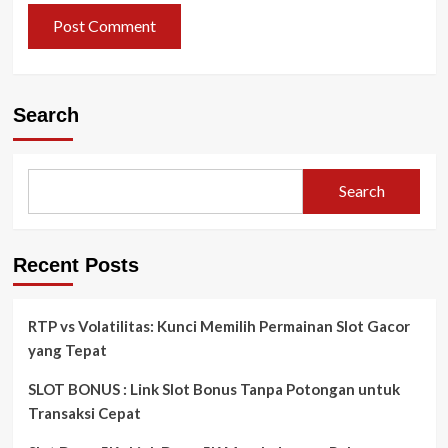
Search
Search
Recent Posts
RTP vs Volatilitas: Kunci Memilih Permainan Slot Gacor
yang Tepat
SLOT BONUS : Link Slot Bonus Tanpa Potongan untuk
Transaksi Cepat