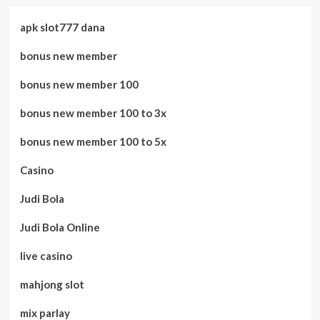
apk slot777 dana
bonus new member
bonus new member 100
bonus new member 100 to 3x
bonus new member 100 to 5x
Casino
Judi Bola
Judi Bola Online
live casino
mahjong slot
mix parlay