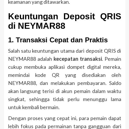
keamanan yang ditawarkan.
Keuntungan Deposit QRIS
di NEYMAR88
1.
Transaksi Cepat dan Praktis
Salah satu keuntungan utama dari deposit QRIS di
NEYMAR88 adalah
kecepatan transaksi
. Pemain
cukup membuka aplikasi dompet digital mereka,
memindai kode QR yang disediakan oleh
NEYMAR88, dan melakukan pembayaran. Saldo
akan langsung terisi di akun pemain dalam waktu
singkat, sehingga tidak perlu menunggu lama
untuk kembali bermain.
Dengan proses yang cepat ini, para pemain dapat
lebih fokus pada permainan tanpa gangguan dari