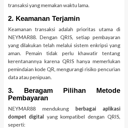
transaksi yang memakan waktu lama.
2.
Keamanan Terjamin
Keamanan transaksi adalah prioritas utama di
NEYMAR88. Dengan QRIS, setiap pembayaran
yang dilakukan telah melalui sistem enkripsi yang
aman. Pemain tidak perlu khawatir tentang
kerentanannya karena QRIS hanya memerlukan
pemindaian kode QR, mengurangi risiko pencurian
data atau penipuan.
3.
Beragam Pilihan Metode
Pembayaran
NEYMAR88 mendukung
berbagai aplikasi
dompet digital
yang kompatibel dengan QRIS,
seperti: