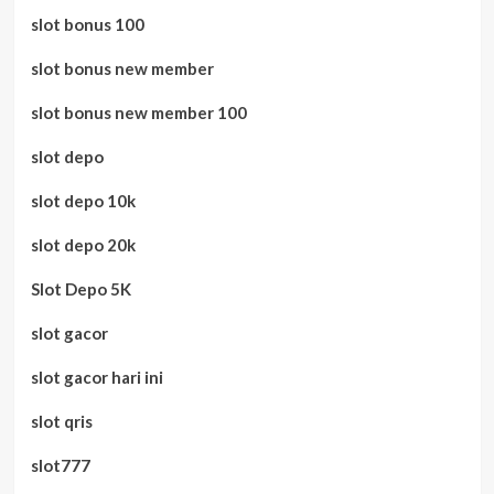
slot bonus 100
slot bonus new member
slot bonus new member 100
slot depo
slot depo 10k
slot depo 20k
Slot Depo 5K
slot gacor
slot gacor hari ini
slot qris
slot777