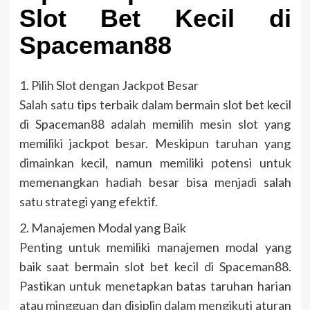
Slot Bet Kecil di
Spaceman88
1. Pilih Slot dengan Jackpot Besar
Salah satu tips terbaik dalam bermain slot bet kecil
di Spaceman88 adalah memilih mesin slot yang
memiliki jackpot besar. Meskipun taruhan yang
dimainkan kecil, namun memiliki potensi untuk
memenangkan hadiah besar bisa menjadi salah
satu strategi yang efektif.
2. Manajemen Modal yang Baik
Penting untuk memiliki manajemen modal yang
baik saat bermain slot bet kecil di Spaceman88.
Pastikan untuk menetapkan batas taruhan harian
atau mingguan dan disiplin dalam mengikuti aturan