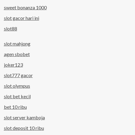
sweet bonanza 1000
slot gacor hari ini
slot88
slot mahjong
agen sbobet
joker123
slot777 gacor
slot olympus
slot bet kecil
bet 10 ribu
slot server kamboja
slot deposit 10 ribu