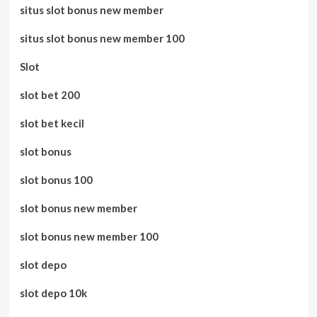
situs slot bonus new member
situs slot bonus new member 100
Slot
slot bet 200
slot bet kecil
slot bonus
slot bonus 100
slot bonus new member
slot bonus new member 100
slot depo
slot depo 10k