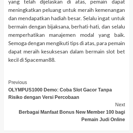
yang telah dijelaskan di atas, pemain dapat
meningkatkan peluang untuk meraih kemenangan
dan mendapatkan hadiah besar. Selalu ingat untuk
bermain dengan bijaksana, berhati-hati, dan selalu
memperhatikan manajemen modal yang baik.
Semoga dengan mengikuti tips di atas, para pemain
dapat meraih kesuksesan dalam bermain slot bet
kecil di Spaceman88.
Post
Previous
OLYMPUS1000 Demo: Coba Slot Gacor Tanpa
Navigation
Risiko dengan Versi Percobaan
Next
Berbagai Manfaat Bonus New Member 100 bagi
Pemain Judi Online