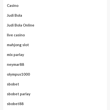
Casino
Judi Bola
Judi Bola Online
live casino
mahjong slot
mix parlay
neymar88
olympus1000
sbobet
sbobet parlay
sbobet88