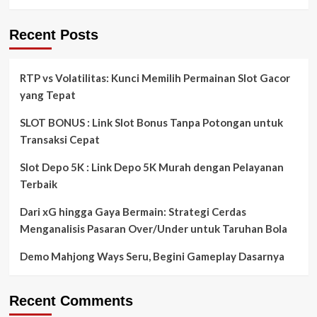
Recent Posts
RTP vs Volatilitas: Kunci Memilih Permainan Slot Gacor
yang Tepat
SLOT BONUS : Link Slot Bonus Tanpa Potongan untuk
Transaksi Cepat
Slot Depo 5K : Link Depo 5K Murah dengan Pelayanan
Terbaik
Dari xG hingga Gaya Bermain: Strategi Cerdas
Menganalisis Pasaran Over/Under untuk Taruhan Bola
Demo Mahjong Ways Seru, Begini Gameplay Dasarnya
Recent Comments