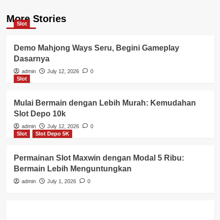
More Stories
Slot
Demo Mahjong Ways Seru, Begini Gameplay
Dasarnya
admin
July 12, 2026
0
Slot
Mulai Bermain dengan Lebih Murah: Kemudahan
Slot Depo 10k
admin
July 12, 2026
0
Slot
Slot Depo 5K
Permainan Slot Maxwin dengan Modal 5 Ribu:
Bermain Lebih Menguntungkan
admin
July 1, 2026
0