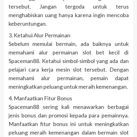
tersebut. Jangan tergoda untuk terus
menghabiskan uang hanya karena ingin mencoba
keberuntungan.
3. Ketahui Alur Permainan
Sebelum memulai bermain, ada baiknya untuk
memahami alur permainan slot bet kecil di
Spaceman88. Ketahui simbol-simbol yang ada dan
pelajari cara kerja mesin slot tersebut. Dengan
memahami alur permainan, pemain dapat
meningkatkan peluang untuk meraih kemenangan.
4. Manfaatkan Fitur Bonus
Spaceman88 sering kali menawarkan berbagai
jenis bonus dan promosi kepada para pemainnya.
Manfaatkan fitur bonus ini untuk meningkatkan
peluang meraih kemenangan dalam bermain slot