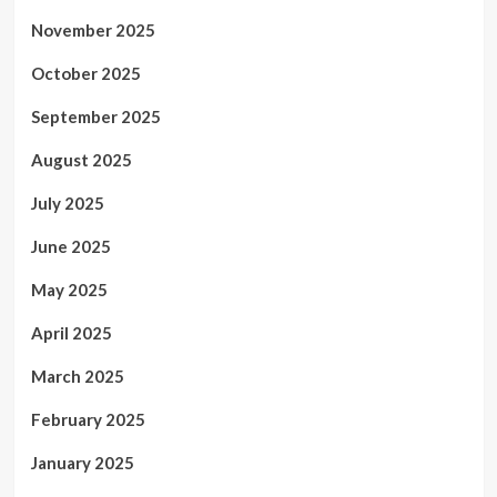
November 2025
October 2025
September 2025
August 2025
July 2025
June 2025
May 2025
April 2025
March 2025
February 2025
January 2025