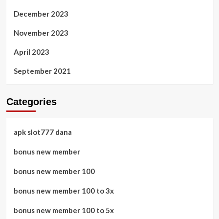
December 2023
November 2023
April 2023
September 2021
Categories
apk slot777 dana
bonus new member
bonus new member 100
bonus new member 100 to 3x
bonus new member 100 to 5x