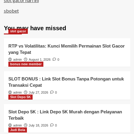
slot gacor hari ini
sbobet
You may have missed
slot gacor
RTP vs Volatilitas: Kunci Memilih Permainan Slot Gacor
yang Tepat
admin
August 1, 2026
0
bonus new member
SLOT BONUS : Link Slot Bonus Tanpa Potongan untuk
Transaksi Cepat
admin
July 27, 2026
0
Slot Depo 5K
Slot Depo 5K : Link Depo 5K Murah dengan Pelayanan
Terbaik
admin
July 18, 2026
0
Judi Bola