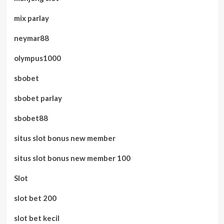
mix parlay
neymar88
olympus1000
sbobet
sbobet parlay
sbobet88
situs slot bonus new member
situs slot bonus new member 100
Slot
slot bet 200
slot bet kecil