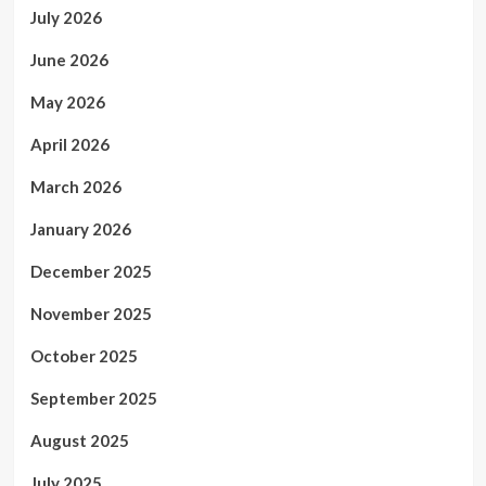
July 2026
June 2026
May 2026
April 2026
March 2026
January 2026
December 2025
November 2025
October 2025
September 2025
August 2025
July 2025