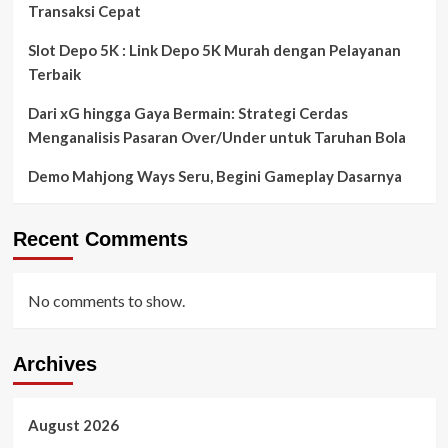
Transaksi Cepat
Slot Depo 5K : Link Depo 5K Murah dengan Pelayanan
Terbaik
Dari xG hingga Gaya Bermain: Strategi Cerdas
Menganalisis Pasaran Over/Under untuk Taruhan Bola
Demo Mahjong Ways Seru, Begini Gameplay Dasarnya
Recent Comments
No comments to show.
Archives
August 2026