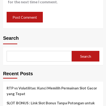
for the next time I comment.
Search
Search
Recent Posts
RTP vs Volatilitas: Kunci Memilih Permainan Slot Gacor
yang Tepat
SLOT BONUS : Link Slot Bonus Tanpa Potongan untuk