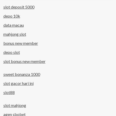
slot deposit 5000
depo 10k
data macau
mahjong slot
bonus new member
depo slot
slot bonus new member
sweet bonanza 1000
slot gacor hari ini
slot88
slot mahjong
agen sbobet