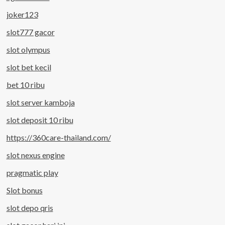
joker123
slot777 gacor
slot olympus
slot bet kecil
bet 10 ribu
slot server kamboja
slot deposit 10 ribu
https://360care-thailand.com/
slot nexus engine
pragmatic play
Slot bonus
slot depo qris