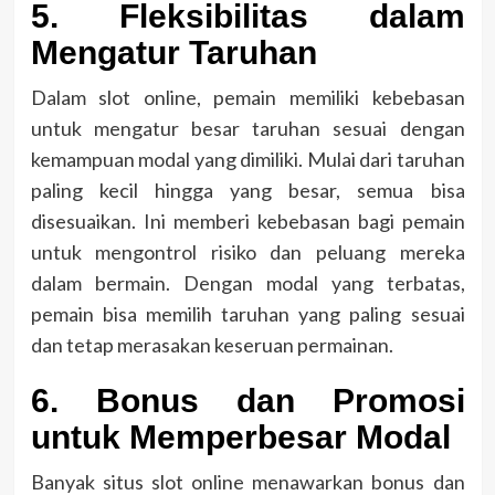
5. Fleksibilitas dalam
Mengatur Taruhan
Dalam slot online, pemain memiliki kebebasan
untuk mengatur besar taruhan sesuai dengan
kemampuan modal yang dimiliki. Mulai dari taruhan
paling kecil hingga yang besar, semua bisa
disesuaikan. Ini memberi kebebasan bagi pemain
untuk mengontrol risiko dan peluang mereka
dalam bermain. Dengan modal yang terbatas,
pemain bisa memilih taruhan yang paling sesuai
dan tetap merasakan keseruan permainan.
6. Bonus dan Promosi
untuk Memperbesar Modal
Banyak situs slot online menawarkan bonus dan