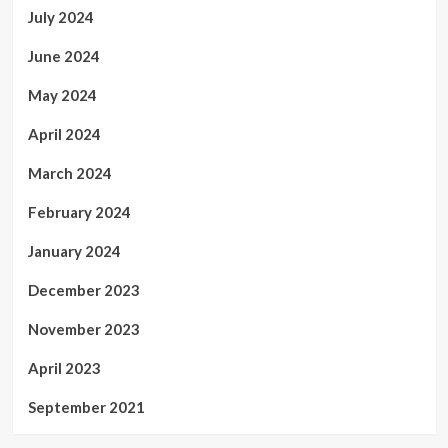
July 2024
June 2024
May 2024
April 2024
March 2024
February 2024
January 2024
December 2023
November 2023
April 2023
September 2021