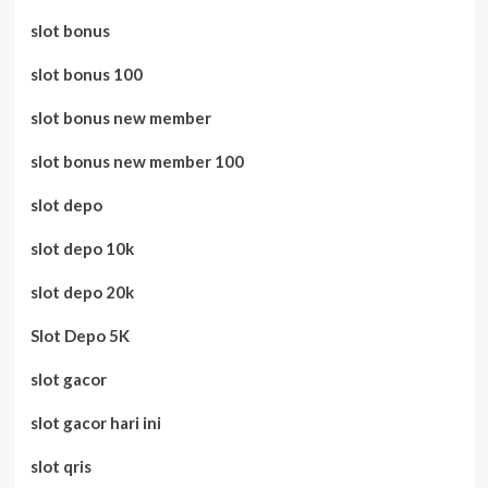
slot bonus
slot bonus 100
slot bonus new member
slot bonus new member 100
slot depo
slot depo 10k
slot depo 20k
Slot Depo 5K
slot gacor
slot gacor hari ini
slot qris