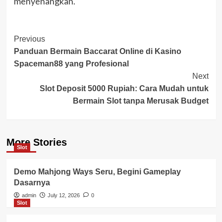
menyenangkan.
Post
Previous
Panduan Bermain Baccarat Online di Kasino
Navigation
Spaceman88 yang Profesional
Next
Slot Deposit 5000 Rupiah: Cara Mudah untuk
Bermain Slot tanpa Merusak Budget
More Stories
Slot
Demo Mahjong Ways Seru, Begini Gameplay
Dasarnya
admin
July 12, 2026
0
Slot