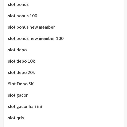
slot bonus
slot bonus 100
slot bonus new member
slot bonus new member 100
slot depo
slot depo 10k
slot depo 20k
Slot Depo 5K
slot gacor
slot gacor hari ini
slot qris