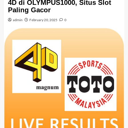
4D di OLYMPUS1000, Situs Slot
Paling Gacor
admin
February 20, 2025
0