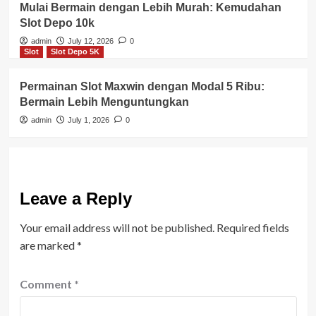
Mulai Bermain dengan Lebih Murah: Kemudahan
Slot Depo 10k
admin
July 12, 2026
0
Slot
Slot Depo 5K
Permainan Slot Maxwin dengan Modal 5 Ribu:
Bermain Lebih Menguntungkan
admin
July 1, 2026
0
Leave a Reply
Your email address will not be published.
Required fields
are marked
*
Comment
*