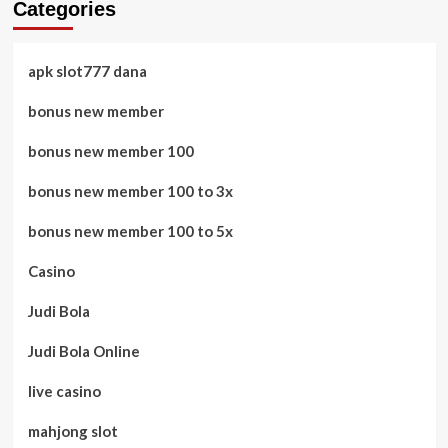
Categories
apk slot777 dana
bonus new member
bonus new member 100
bonus new member 100 to 3x
bonus new member 100 to 5x
Casino
Judi Bola
Judi Bola Online
live casino
mahjong slot