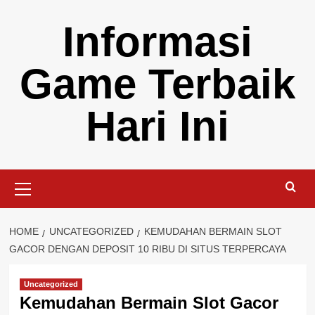
Skip
Informasi
to
content
Game Terbaik
Hari Ini
Primary
Menu
HOME
UNCATEGORIZED
KEMUDAHAN BERMAIN SLOT
GACOR DENGAN DEPOSIT 10 RIBU DI SITUS TERPERCAYA
Uncategorized
Kemudahan Bermain Slot Gacor