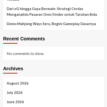
Dari xG hingga Gaya Bermain: Strategi Cerdas
Menganalisis Pasaran Over/Under untuk Taruhan Bola
Demo Mahjong Ways Seru, Begini Gameplay Dasarnya
Recent Comments
No comments to show.
Archives
August 2026
July 2026
June 2026