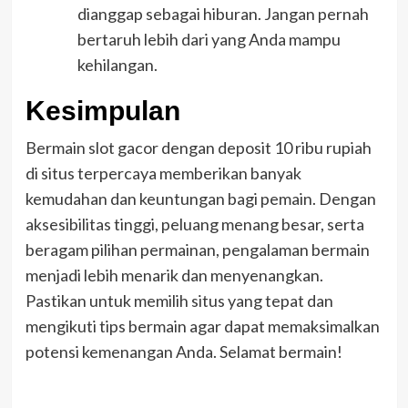
dianggap sebagai hiburan. Jangan pernah
bertaruh lebih dari yang Anda mampu
kehilangan.
Kesimpulan
Bermain slot gacor dengan deposit 10 ribu rupiah
di situs terpercaya memberikan banyak
kemudahan dan keuntungan bagi pemain. Dengan
aksesibilitas tinggi, peluang menang besar, serta
beragam pilihan permainan, pengalaman bermain
menjadi lebih menarik dan menyenangkan.
Pastikan untuk memilih situs yang tepat dan
mengikuti tips bermain agar dapat memaksimalkan
potensi kemenangan Anda. Selamat bermain!