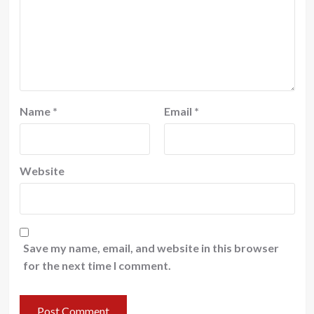
Name
*
Email
*
Website
Save my name, email, and website in this browser
for the next time I comment.