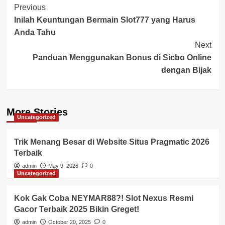
Post
Previous
Inilah Keuntungan Bermain Slot777 yang Harus
Navigation
Anda Tahu
Next
Panduan Menggunakan Bonus di Sicbo Online
dengan Bijak
More Stories
Uncategorized
Trik Menang Besar di Website Situs Pragmatic 2026
Terbaik
admin
May 9, 2026
0
Uncategorized
Kok Gak Coba NEYMAR88?! Slot Nexus Resmi
Gacor Terbaik 2025 Bikin Greget!
admin
October 20, 2025
0