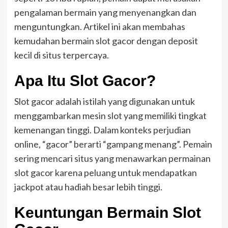
pengalaman bermain yang menyenangkan dan
menguntungkan. Artikel ini akan membahas
kemudahan bermain slot gacor dengan deposit
kecil di situs terpercaya.
Apa Itu Slot Gacor?
Slot gacor adalah istilah yang digunakan untuk
menggambarkan mesin slot yang memiliki tingkat
kemenangan tinggi. Dalam konteks perjudian
online, “gacor” berarti “gampang menang”. Pemain
sering mencari situs yang menawarkan permainan
slot gacor karena peluang untuk mendapatkan
jackpot atau hadiah besar lebih tinggi.
Keuntungan Bermain Slot