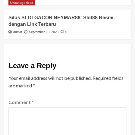
Uncategorized
Situs SLOTGACOR NEYMAR88: Slot88 Resmi
dengan Link Terbaru
admin
September 10, 2025
0
Leave a Reply
Your email address will not be published.
Required fields
are marked
*
Comment
*