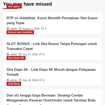
You may have missed
slot gacor
RTP vs Volatilitas: Kunci Memilih Permainan Slot Gacor
yang Tepat
admin
August 1, 2026
0
bonus new member
SLOT BONUS : Link Slot Bonus Tanpa Potongan untuk
Transaksi Cepat
admin
July 27, 2026
0
Slot Depo 5K
Slot Depo 5K : Link Depo 5K Murah dengan Pelayanan
Terbaik
admin
July 18, 2026
0
Judi Bola
Dari xG hingga Gaya Bermain: Strategi Cerdas
Menganalisis Pasaran Over/Under untuk Taruhan Bola