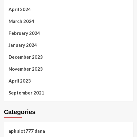
April 2024
March 2024
February 2024
January 2024
December 2023
November 2023
April 2023
September 2021
Categories
apk slot777 dana