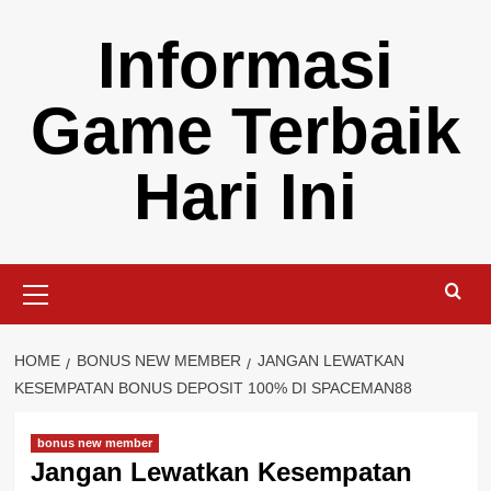
Skip
Informasi
to
content
Game Terbaik
Hari Ini
Primary
Menu
HOME
BONUS NEW MEMBER
JANGAN LEWATKAN
KESEMPATAN BONUS DEPOSIT 100% DI SPACEMAN88
bonus new member
Jangan Lewatkan Kesempatan