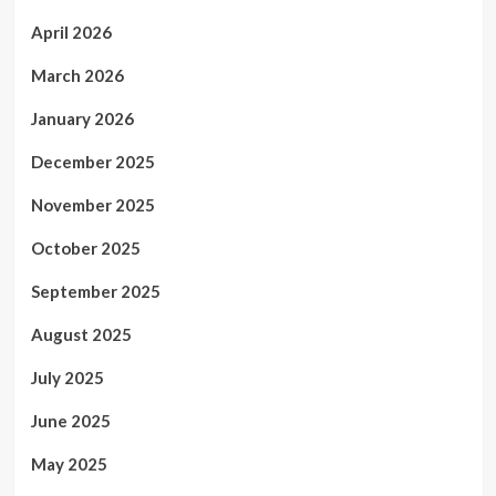
April 2026
March 2026
January 2026
December 2025
November 2025
October 2025
September 2025
August 2025
July 2025
June 2025
May 2025