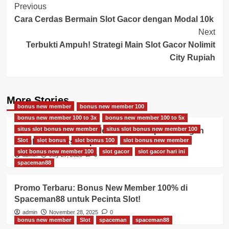
Post
Previous
Cara Cerdas Bermain Slot Gacor dengan Modal 10k
Navigation
Next
Terbukti Ampuh! Strategi Main Slot Gacor Nolimit
City Rupiah
More Stories
bonus new member
bonus new member
bonus new member 100
bonus new member 100 to 3x
bonus new member 100 to 5x
situs slot bonus new member
situs slot bonus new member 100
SLOT BONUS : Link Slot Bonus Tanpa Potongan
Slot
slot bonus
slot bonus 100
slot bonus new member
untuk Transaksi Cepat
slot bonus new member 100
slot gacor
slot gacor hari ini
admin
July 27, 2026
0
spaceman88
Promo Terbaru: Bonus New Member 100% di
Spaceman88 untuk Pecinta Slot!
admin
November 28, 2025
0
bonus new member
Slot
spaceman
spaceman88