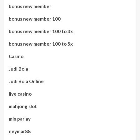
bonus new member
bonus new member 100
bonus new member 100 to 3x
bonus new member 100 to 5x
Casino
Judi Bola
Judi Bola Online
live casino
mahjong slot
mix parlay
neymar88