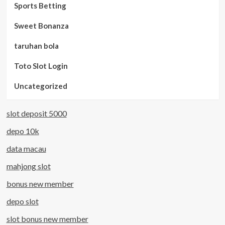
Sports Betting
Sweet Bonanza
taruhan bola
Toto Slot Login
Uncategorized
slot deposit 5000
depo 10k
data macau
mahjong slot
bonus new member
depo slot
slot bonus new member