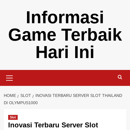
Skip
Informasi
to
content
Game Terbaik
Hari Ini
Primary
Menu
HOME
SLOT
INOVASI TERBARU SERVER SLOT THAILAND
DI OLYMPUS1000
Slot
Inovasi Terbaru Server Slot