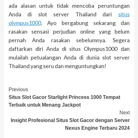
ada alasan untuk tidak mencoba peruntungan
Anda di slot server Thailand dari
situs
olympus1000
. Ayo bergabung sekarang dan
rasakan sensasi perjudian online yang belum
pernah Anda rasakan sebelumnya. Segera
daftarkan diri Anda di situs Olympus1000 dan
mulailah petualangan Anda di dunia slot server
Thailand yang seru dan menguntungkan!
Post
Previous
Situs Slot Gacor Starlight Princess 1000 Tempat
Navigation
Terbaik untuk Menang Jackpot
Next
Insight Profesional Situs Slot Gacor dengan Server
Nexus Engine Terbaru 2024