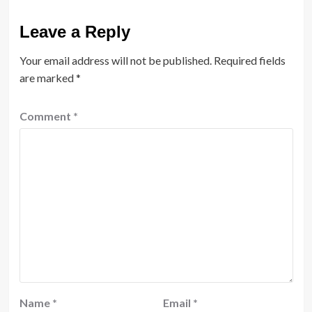
Leave a Reply
Your email address will not be published.
Required fields
are marked
*
Comment
*
Name
*
Email
*