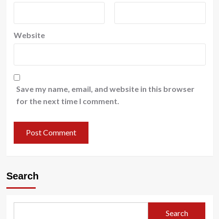
Website
Save my name, email, and website in this browser
for the next time I comment.
Search
Search