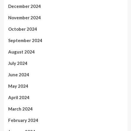
December 2024
November 2024
October 2024
September 2024
August 2024
July 2024
June 2024
May 2024
April 2024
March 2024
February 2024