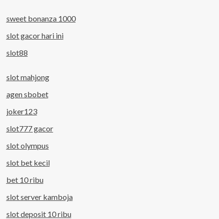
sweet bonanza 1000
slot gacor hari ini
slot88
slot mahjong
agen sbobet
joker123
slot777 gacor
slot olympus
slot bet kecil
bet 10 ribu
slot server kamboja
slot deposit 10 ribu