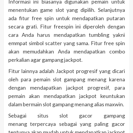
Informasi ini biasanya digunakan pemain untuk
menentukan game slot yang dipilih. Selanjutnya
ada fitur free spin untuk mendapatkan putaran
secara grati. Fitur freespin ini diperoleh dengan
cara Anda harus mendapatkan tumbling yakni
emmpat simbol scatter yang sama. Fitur free spin
akan memudahkan Anda mendapatkan combo
perkalian agar gampang jackpot.
Fitur lainnya adalah Jackpot progresif yang dicari
oleh para pemain slot gampang menang karena
dengan mendapatkan jackpot progresif, para
pemain akan mendapatkan jackpot keuntukan
dalam bermain slot gampang menang alias maxwin.
Sebagai situs slot gacor gampang
menang terpercaya sebagai yang paling gacor
tentunya akan mudah untuk mendapatkan jackpot