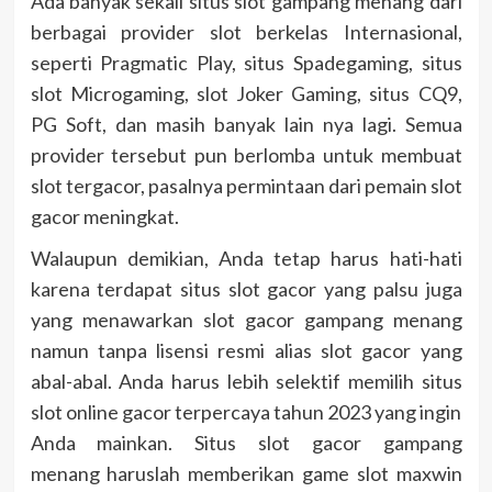
Ada banyak sekali situs slot gampang menang dari
berbagai provider slot berkelas Internasional,
seperti Pragmatic Play, situs Spadegaming, situs
slot Microgaming, slot Joker Gaming, situs CQ9,
PG Soft, dan masih banyak lain nya lagi. Semua
provider tersebut pun berlomba untuk membuat
slot tergacor, pasalnya permintaan dari pemain slot
gacor meningkat.
Walaupun demikian, Anda tetap harus hati-hati
karena terdapat situs slot gacor yang palsu juga
yang menawarkan slot gacor gampang menang
namun tanpa lisensi resmi alias slot gacor yang
abal-abal. Anda harus lebih selektif memilih situs
slot online gacor terpercaya tahun 2023 yang ingin
Anda mainkan. Situs slot gacor gampang
menang haruslah memberikan game slot maxwin