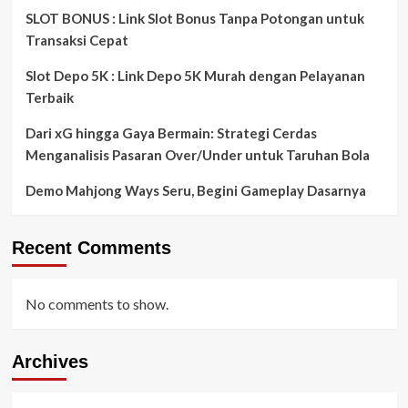
SLOT BONUS : Link Slot Bonus Tanpa Potongan untuk
Transaksi Cepat
Slot Depo 5K : Link Depo 5K Murah dengan Pelayanan
Terbaik
Dari xG hingga Gaya Bermain: Strategi Cerdas
Menganalisis Pasaran Over/Under untuk Taruhan Bola
Demo Mahjong Ways Seru, Begini Gameplay Dasarnya
Recent Comments
No comments to show.
Archives