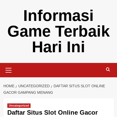
Skip
Informasi
to
content
Game Terbaik
Hari Ini
Primary
Menu
HOME
UNCATEGORIZED
DAFTAR SITUS SLOT ONLINE
GACOR GAMPANG MENANG
Uncategorized
Daftar Situs Slot Online Gacor