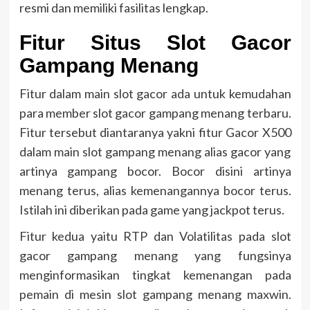
resmi dan memiliki fasilitas lengkap.
Fitur Situs Slot Gacor
Gampang Menang
Fitur dalam main slot gacor ada untuk kemudahan
para member slot gacor gampang menang terbaru.
Fitur tersebut diantaranya yakni fitur Gacor X500
dalam main slot gampang menang alias gacor yang
artinya gampang bocor. Bocor disini artinya
menang terus, alias kemenangannya bocor terus.
Istilah ini diberikan pada game yang jackpot terus.
Fitur kedua yaitu RTP dan Volatilitas pada slot
gacor gampang menang yang fungsinya
menginformasikan tingkat kemenangan pada
pemain di mesin slot gampang menang maxwin.