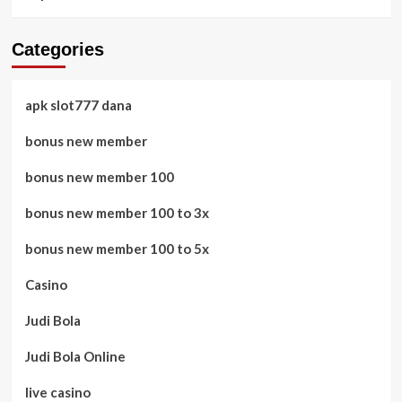
Categories
apk slot777 dana
bonus new member
bonus new member 100
bonus new member 100 to 3x
bonus new member 100 to 5x
Casino
Judi Bola
Judi Bola Online
live casino