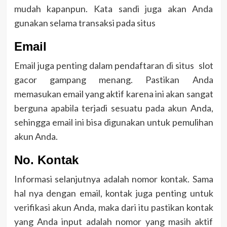
mudah kapanpun. Kata sandi juga akan Anda
gunakan selama transaksi pada situs
Email
Email juga penting dalam pendaftaran di situs slot
gacor gampang menang. Pastikan Anda
memasukan email yang aktif karena ini akan sangat
berguna apabila terjadi sesuatu pada akun Anda,
sehingga email ini bisa digunakan untuk pemulihan
akun Anda.
No. Kontak
Informasi selanjutnya adalah nomor kontak. Sama
hal nya dengan email, kontak juga penting untuk
verifikasi akun Anda, maka dari itu pastikan kontak
yang Anda input adalah nomor yang masih aktif