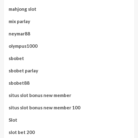
mahjong slot
mix parlay
neymar88
olympus1000
sbobet
sbobet parlay
sbobet88
situs slot bonus new member
situs slot bonus new member 100
Slot
slot bet 200