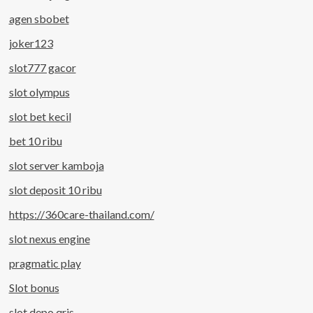
agen sbobet
joker123
slot777 gacor
slot olympus
slot bet kecil
bet 10 ribu
slot server kamboja
slot deposit 10 ribu
https://360care-thailand.com/
slot nexus engine
pragmatic play
Slot bonus
slot depo qris