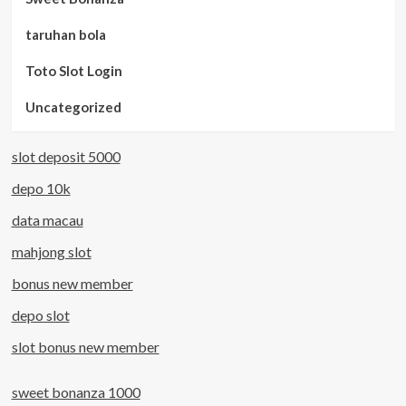
taruhan bola
Toto Slot Login
Uncategorized
slot deposit 5000
depo 10k
data macau
mahjong slot
bonus new member
depo slot
slot bonus new member
sweet bonanza 1000