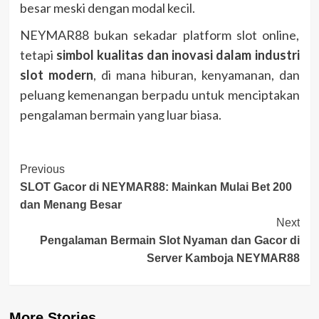
besar meski dengan modal kecil.
NEYMAR88 bukan sekadar platform slot online,
tetapi
simbol kualitas dan inovasi dalam industri
slot modern
, di mana hiburan, kenyamanan, dan
peluang kemenangan berpadu untuk menciptakan
pengalaman bermain yang luar biasa.
Post
Previous
SLOT Gacor di NEYMAR88: Mainkan Mulai Bet 200
Navigation
dan Menang Besar
Next
Pengalaman Bermain Slot Nyaman dan Gacor di
Server Kamboja NEYMAR88
More Stories