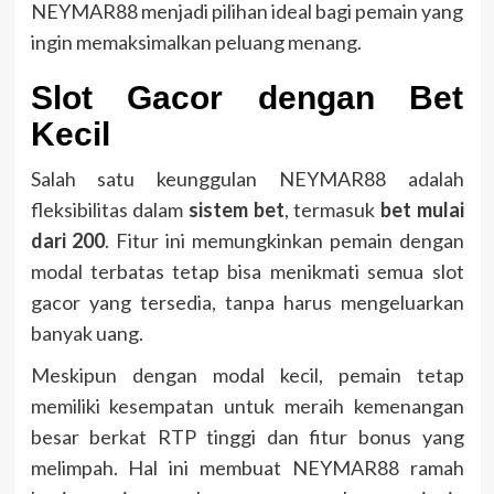
NEYMAR88 menjadi pilihan ideal bagi pemain yang
ingin memaksimalkan peluang menang.
Slot Gacor dengan Bet
Kecil
Salah satu keunggulan NEYMAR88 adalah
fleksibilitas dalam
sistem bet
, termasuk
bet mulai
dari 200
. Fitur ini memungkinkan pemain dengan
modal terbatas tetap bisa menikmati semua slot
gacor yang tersedia, tanpa harus mengeluarkan
banyak uang.
Meskipun dengan modal kecil, pemain tetap
memiliki kesempatan untuk meraih kemenangan
besar berkat RTP tinggi dan fitur bonus yang
melimpah. Hal ini membuat NEYMAR88 ramah