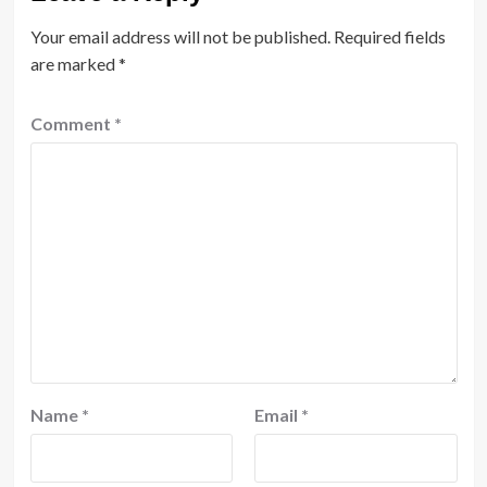
Your email address will not be published.
Required fields
are marked
*
Comment
*
Name
*
Email
*