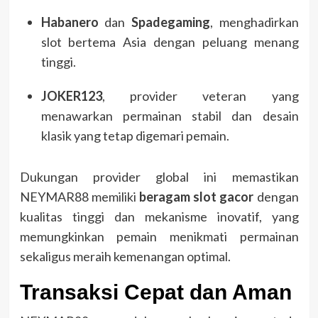
Habanero
dan
Spadegaming
, menghadirkan
slot bertema Asia dengan peluang menang
tinggi.
JOKER123
, provider veteran yang
menawarkan permainan stabil dan desain
klasik yang tetap digemari pemain.
Dukungan provider global ini memastikan
NEYMAR88 memiliki
beragam slot gacor
dengan
kualitas tinggi dan mekanisme inovatif, yang
memungkinkan pemain menikmati permainan
sekaligus meraih kemenangan optimal.
Transaksi Cepat dan Aman