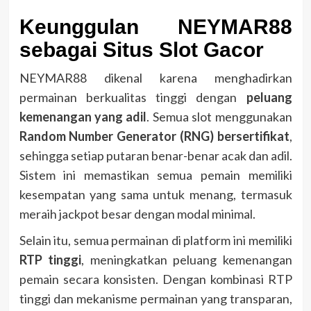
Keunggulan NEYMAR88
sebagai Situs Slot Gacor
NEYMAR88 dikenal karena menghadirkan
permainan berkualitas tinggi dengan
peluang
kemenangan yang adil
. Semua slot menggunakan
Random Number Generator (RNG) bersertifikat
,
sehingga setiap putaran benar-benar acak dan adil.
Sistem ini memastikan semua pemain memiliki
kesempatan yang sama untuk menang, termasuk
meraih jackpot besar dengan modal minimal.
Selain itu, semua permainan di platform ini memiliki
RTP tinggi
, meningkatkan peluang kemenangan
pemain secara konsisten. Dengan kombinasi RTP
tinggi dan mekanisme permainan yang transparan,