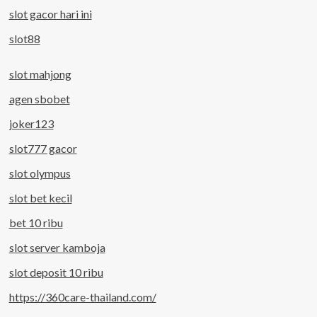
slot gacor hari ini
slot88
slot mahjong
agen sbobet
joker123
slot777 gacor
slot olympus
slot bet kecil
bet 10 ribu
slot server kamboja
slot deposit 10 ribu
https://360care-thailand.com/