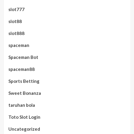
slot777
slot88
slot888
spaceman
Spaceman Bot
spaceman88
Sports Betting
Sweet Bonanza
taruhan bola
Toto Slot Login
Uncategorized