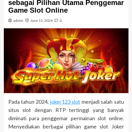
sebagai Pilihan Utama Penggemar
Game Slot Online
admin
June 11, 2024
0
Pada tahun 2024,
joker123 slot
menjadi salah satu
situs slot dengan RTP tertinggi yang banyak
diminati para penggemar permainan slot online.
Menyediakan berbagai pilihan game slot Joker