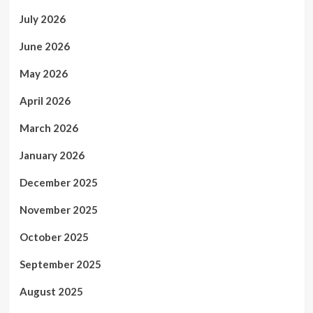
July 2026
June 2026
May 2026
April 2026
March 2026
January 2026
December 2025
November 2025
October 2025
September 2025
August 2025