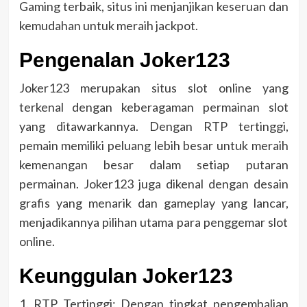
Gaming terbaik, situs ini menjanjikan keseruan dan
kemudahan untuk meraih jackpot.
Pengenalan Joker123
Joker123 merupakan situs slot online yang
terkenal dengan keberagaman permainan slot
yang ditawarkannya. Dengan RTP tertinggi,
pemain memiliki peluang lebih besar untuk meraih
kemenangan besar dalam setiap putaran
permainan. Joker123 juga dikenal dengan desain
grafis yang menarik dan gameplay yang lancar,
menjadikannya pilihan utama para penggemar slot
online.
Keunggulan Joker123
1. RTP Tertinggi: Dengan tingkat pengembalian