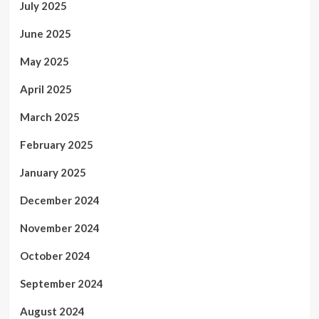
July 2025
June 2025
May 2025
April 2025
March 2025
February 2025
January 2025
December 2024
November 2024
October 2024
September 2024
August 2024