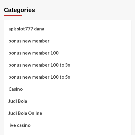
Categories
apk slot777 dana
bonus new member
bonus new member 100
bonus new member 100 to 3x
bonus new member 100 to 5x
Casino
Judi Bola
Judi Bola Online
live casino