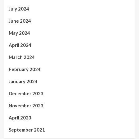
July 2024
June 2024
May 2024
April 2024
March 2024
February 2024
January 2024
December 2023
November 2023
April 2023
September 2021